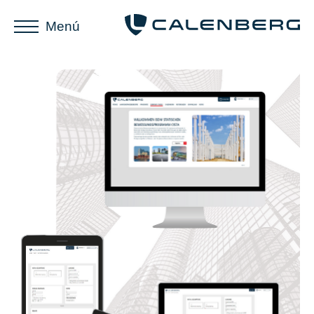
Menú
LA
HERRAMIENTA
PARA
PROYECTISTAS
E
INGENIEROS
DE
ESTRUCTURAS